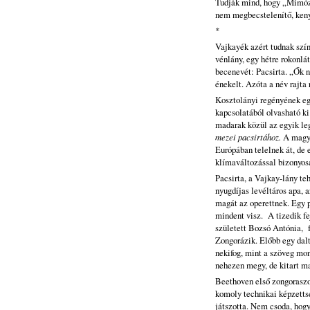
Tudják mind, hogy „Mimóza
nem megbecstelenítő, kenyé
*
Vajkayék azért tudnak szín
vénlány, egy hétre rokonlá
becenevét: Pacsirta. „Ők n
énekelt. Azóta a név rajta 
Kosztolányi regényének eg
kapcsolatából olvasható ki
madarak közül az egyik leg
mezei pacsirtához.
A magya
Európában telelnek át, de 
klímaváltozással bizonyosa
Pacsirta, a Vajkay-lány te
nyugdíjas levéltáros apa, a
magát az operettnek. Egy p
mindent visz. A tizedik fe
született Bozsó Antónia, f
Zongorázik. Előbb egy dalt
nekifog, mint a szöveg mo
nehezen megy, de kitart ma
Beethoven első zongoraszo
komoly technikai képzettsé
játszotta. Nem csoda, hog