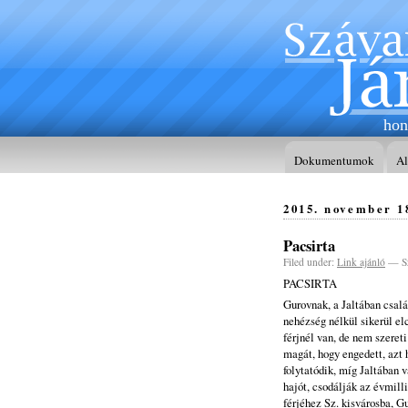
hon
Dokumentumok
A
2015. november 1
Pacsirta
Filed under:
Link ajánló
— Sz
PACSIRTA
Gurovnak, a Jaltában csal
nehézség nélkül sikerül el
férjnél van, de nem szereti
magát, hogy engedett, azt h
folytatódik, míg Jaltában v
hajót, csodálják az évmill
férjéhez Sz. kisvárosba, G