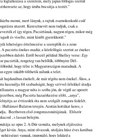
 foglalkozása a szerelem, mely japán fölfogás szerint
rkeresete az, hogy áruba bocsátja a testét.”
házba menni, mert lányuk, a rajtuk zsarnokoskodó csúf
togatásra utazott. Keresztnevét nem tudjuk, csak a
evezték el így régen, Pacsirtának, nagyon régen, mikor még
ragadt és viselte, mint kinőtt gyerekkorát.”
yik lehetséges értelmezése a szereplők és a zene
. A pacsirta énekes madár, a közfelfogás szerint az énekes
szebben daloló. Erről beszél például Shelley verse:
Egy
r pacsirták, rengeteg van belőlűk, többnyire Dél-
előfordul, hogy télre is Magyarországon maradnak. A
n egyre inkább tölthetik nálunk a telet.
hát hajdanában énekelt, de már régóta nem énekel. Ákos, a
rra használja föl szabadságát, hogy szívvel-lélekkel átadja
illanatra a magyar nóta is szóba jön, de végül az operett
jezetben, még Pacsirta hazaérkezése előtt, „anya”,
elnyitja az évtizedek óta nem szolgált zongora fedelét.
: Hullámzó Balaton tetején. Azután kottákat keres, s
ndja, Beethoven első zongoraszonátájának. Először
kacsul , s lassan belejön.
nátája az opus 2. A-Dúr szonáta, melynek eljátszása
get kíván. Anya, mint olvassuk, utoljára húsz éves korában
y nehézségei vannak, imponáló, hogy leküzd a