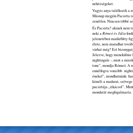
nehézségeket.
Vagyis anya találkozik a 
Másnap megjön Pacsirta is,
zenétlen. Nincsen többé s
És Pacsirta? akinek nem tu
neki a
Rómeó és
Júlia
ford
jelenetében madárfütty fig
élete, nem maradhat tovább
várhat még? Ezt bizonygatj
Jelezve, hogy menekülnie k
nightingale -, mint a mási
tone”, mondja Rómeó. A ma
ennélfogva vonzóbb nighti
énekel”, mondhatnánk: ham
kíméli a madarat, szövege 
pacsirtája „rikácsol”. Min
mondatát megfogalmazta.