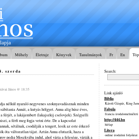
lapja
lbum
Műhely
Életrajz
Könyvek
Tanulmányok
Fr
En
Töp
8. szerda
Search:
ávai János @ 18:35
Link ajánló
Biblia
ádja nélkül nyaraló negyvenes szoknyavadásznak minden
Károli Gáspár, King Jam
Fabula
csábítania Annát, a kutyás hölgyet. Anna alig húsz éves,
francia irodalomelméleti
 a férjét, a lakájembert (lakajszkij cselovjek). Szégyelli
http://444.hu
iszi, a férfi meg fogja vetni érte. De a kapcsolat
hírlap
annak, sétálnak, csodálják a tengert, lesik az este érkező
Litera
iók óta változatlan tájat. Aztán Anna elutazik, haza a
online irodalmi folyóirat
urov pedig Moszkvába indul, ahol várja a felesége, várják a