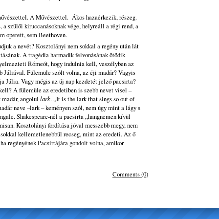
művészettel. A Művészettel. Ákos hazaérkezik, részeg.
 a szülői kiruccanásoknak vége, helyreáll a régi rend, a
em operett, sem Beethoven.
djuk a nevét? Kosztolányi nem sokkal a regény után lát
ításának. A tragédia harmadik felvonásának ötödik
yelmezteti Rómeót, hogy indulnia kell, veszélyben az
 Júliával. Fülemüle szólt volna, az éji madár? Vagyis
a Júlia. Vagy mégis az új nap kezdetét jelző pacsirta?
ell? A fülemüle az eredetiben is szebb nevet visel –
k madár, angolul
lark
. „It is the lark that sings so out of
dár neve –lark – keményen szól, nem úgy mint a lágy s
ngale. Shakespeare-nél a pacsirta „hangnemen kívül
isan. Kosztolányi fordítása jóval messzebb megy, nem
sokkal kellemetlenebbül recseg, mint az eredeti. Az ő
tha regényének Pacsirtájára gondolt volna, amikor
Comments (0)