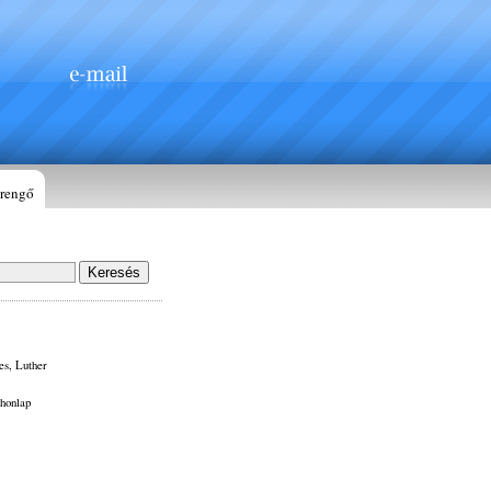
rengő
es, Luther
 honlap