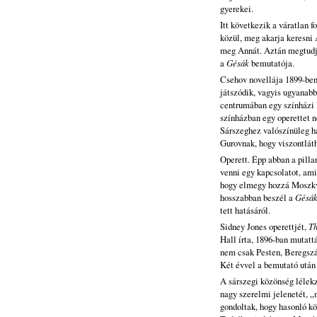
gyerekei.
Itt következik a váratlan f
közül, meg akarja keresni 
meg Annát. Aztán megtudja
a
Gésák
bemutatója.
Csehov novellája 1899-ben 
játszódik, vagyis ugyanab
centrumában egy színházi l
színházban egy operettet 
Sárszeghez valószínüleg h
Gurovnak, hogy viszontlát
Operett. Épp abban a pill
venni egy kapcsolatot, ami
hogy elmegy hozzá Moszkv
hosszabban beszél a
Gésá
tett hatásáról.
Sidney Jones operettjét,
Th
Hall írta, 1896-ban mutat
nem csak Pesten, Beregszá
Két évvel a bemutató után 
A sárszegi közönség lélek
nagy szerelmi jelenetét, „
gondoltak, hogy hasonló kö