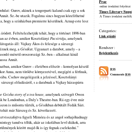
Prae
online irodalmi folyóirat
ordulat: Gurov, akinek a tengerparti kaland csak egy a sok
Times Literary Supp
Annát. Sz.-be utazik. Fogalma sincs hogyan közelíthetné
A Times irodalmi mellék
, hogy a színházban premierre készülnek. Aznap este lesz
Categories:
íródott. Feltételezhetjük tehát, hogy a történet 1898-ban
Link ajánló
ban az évben, amikor Kosztolányi
Pacsirtá
ja, amelynek
átogatás áll: Vajkay Ákos és felesége a sárszegi
Rendszer :
néznek meg, a
Gésák
at. Ugyanazt a darabot, amely – a
Bejelentkezés
asonló méretű oroszországi Sz.-ben – alkalmat kínál
hassa Annát.
anatban, amikor Gurov – életében először – komolyan készül
RSS
kor Anna, nem törődve környezetével, megígéri a férfinak,
Comments
RSS
ába. Csehov megelégszik a jelzéssel, Kosztolányi
k
sárszegi előadásáról, s a darabnak a Vajkay házaspárra
e Geisha story of a tea house,
amelynek szövegét Owen
ták be Londonban, a Daly’s Theatre-ban. Rá egy évre már
szon is műsorra tűzték, a
Gésá
kban debütált Fedák Sári.
tehát már Sárszeg és Sz. következett.
zetvisszafojtva figyeli Mimóza és az angol sorhajóhadnagy
mintegy tanulva tőlük, akár az iskolában levő diákok, arra
rülmények között majd ők is így fognak cselekedni.”