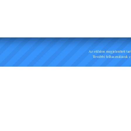
Az oldalon megjelenített ta
További felhasználásuk cs