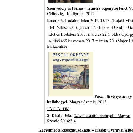
Szenvedély és forma – francia regénytörténet Vo
Céline-ig,
Kalligram, 2012.
Ismertetés Irodalmi Jelen 2012.03.17. (Bujáki Már
Heti Válasz 2013. január 17. (Lakner Dávid)
– Gal
Élet és Irodalom 2013. március 22 (Földes Györg
A tűnő idő lenyomata 2017 március 20. (Major Lá
Bárkaonline
Pascal örvénye avagy 
hullahegyei,
Magyar Szemle, 2013.
TARTALOM
S. Király Béla:
Szávai csábító örvényei – Magyar
Szemle
2014/3-4.
Kegyelmet a klasszikusoknak – Írások Gyergyai Albe