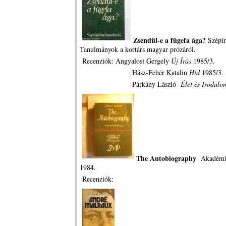
Zsendül-e a fügefa ága?
Szépi
Tanulmányok a kortárs magyar prózáról.
Recenziók: Angyalosi Gergely
Új Írás
1985/3.
Hász-Fehér Katalin
Híd
1985/3.
Párkány László
Élet és Irodalo
The Autobiography
Akadémia
1984.
Recenziók: