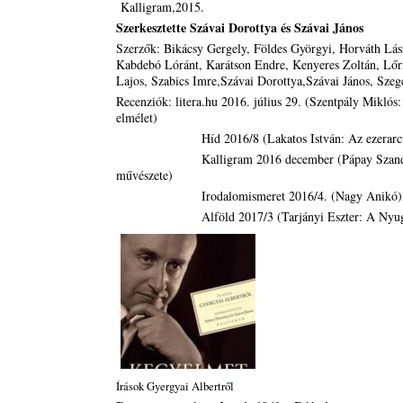
Kalligram,2015.
Szerkesztette Szávai Dorottya és Szávai János
Szerzők: Bikácsy Gergely, Földes Györgyi, Horváth Lász
Kabdebó Lóránt, Karátson Endre, Kenyeres Zoltán, Lőri
Lajos, Szabics Imre,Szávai Dorottya,Szávai János, Sze
Recenziók: litera.hu 2016. július 29. (Szentpály Miklós:
elmélet)
Híd 2016/8 (Lakatos István: Az ezerarcú G
Kalligram 2016 december (Pápay Szandra:
művészete)
Irodalomismeret 2016/4. (Nagy Anikó)
Alföld 2017/3 (Tarjányi Eszter: A Nyugat 
Írások Gyergyai Albertről