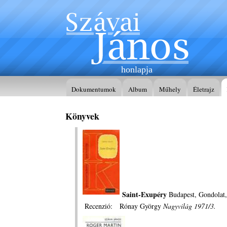
honlapja
Dokumentumok
Album
Műhely
Életrajz
Könyvek
Saint-Exupéry
Budapest, Gondolat,
Recenzió: Rónay György
Nagyvilág 1971/3.