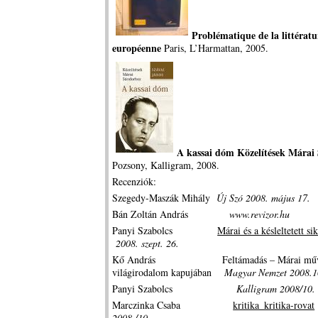
Problématique de la littératu
européenne
Paris, L’Harmattan, 2005.
A kassai dóm Közelítések Márai
Pozsony, Kalligram, 2008.
Recenziók:
Szegedy-Maszák Mihály
Új Szó 2008. május 17.
Bán Zoltán András
www.revizor.hu
Panyi Szabolcs
Márai és a késleltetett si
2008. szept. 26.
Kő András Feltámadás – Márai műve
világirodalom kapujában
Magyar Nemzet 2008.1
Panyi Szabolcs
Kalligram 2008/10.
Marczinka Csaba
kritika_kritika-rovat
2008./10.