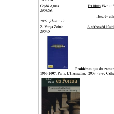
Gajdó Ágnes
Ex libris
Élet és 
2008/50.
Húsz év utá
2009. február 19.
Z. Varga Zoltán
A párbeszéd kísérl
2009/3
Problématique du roman
1960-2007
, Paris, L’Harmattan, 2009. (avec Cath