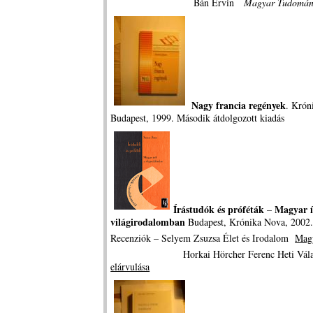
Bán Ervin
Magyar Tudomá
Nagy francia regények
. Krón
Budapest, 1999. Második átdolgozott kiadás
Írástudók és próféták
Magyar í
–
világirodalomban
Budapest, Krónika Nova, 2002
Recenziók – Selyem Zsuzsa Élet és Irodalom
Magy
Horkai Hörcher Ferenc Heti Vál
elárvulása