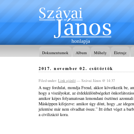
honlapja
Dokumentumok
Album
Műhely
Életrajz
2017. november 02. csütörtök
Filed under:
Link ajánló
— Szávai János @ 14:37
A nagy fordulat, mondja Freud, akkor következik be, am
hogy a viszályokat, az érdekkülönbségeket önkorlátozáss
amikor képes folyamatosan lemondani ösztönei azonnali k
Másképpen kifejezve: amikor úgy dönt, hogy „az idegen 
jelentése már nem olvadhat össze.” Itt érhet véget a barb
a civilizáció kora.