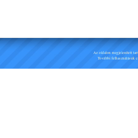
Az oldalon megjelenített ta
További felhasználásuk cs