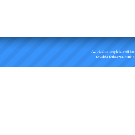
Az oldalon megjelenített ta
További felhasználásuk cs