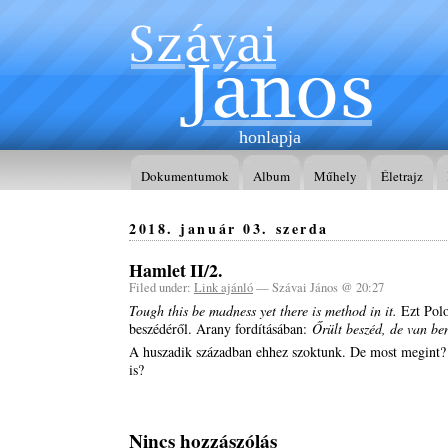
honlapja
Dokumentumok
Album
Műhely
Életrajz
2018. január 03. szerda
Hamlet II/2.
Filed under:
Link ajánló
— Szávai János @ 20:27
Tough this be madness yet there is method in it.
Ezt Pol
beszédéről. Arany fordításában:
Őrült beszéd, de van be
A huszadik században ehhez szoktunk. De most megint?
is?
Nincs hozzászólás