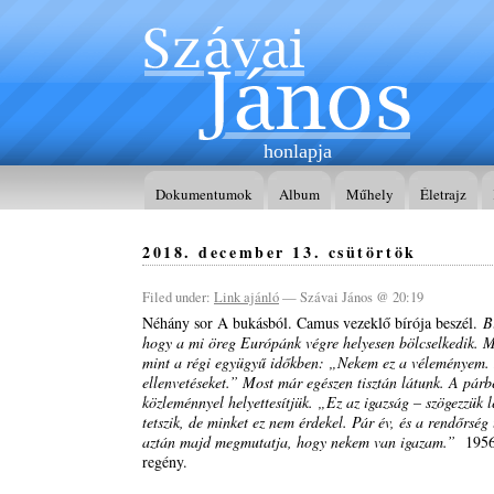
honlapja
Dokumentumok
Album
Műhely
Életrajz
2018. december 13. csütörtök
Filed under:
Link ajánló
— Szávai János @ 20:19
Néhány sor A bukásból. Camus vezeklő bírója beszél.
B
hogy a mi öreg Európánk végre helyesen bölcselkedik.
mint a régi együgyű időkben: „Nekem ez a véleményem. 
ellenvetéseket.” Most már egészen tisztán látunk. A párb
közleménnyel helyettesítjük. „Ez az igazság – szögezzük l
tetszik, de minket ez nem érdekel. Pár év, és a rendőrség
aztán majd megmutatja, hogy nekem van igazam.”
1956
regény.