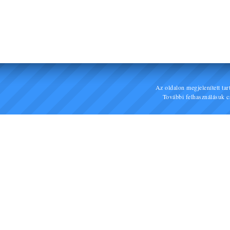
Az oldalon megjelenített ta
További felhasználásuk cs