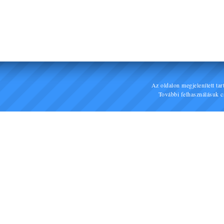
Az oldalon megjelenített ta
További felhasználásuk cs