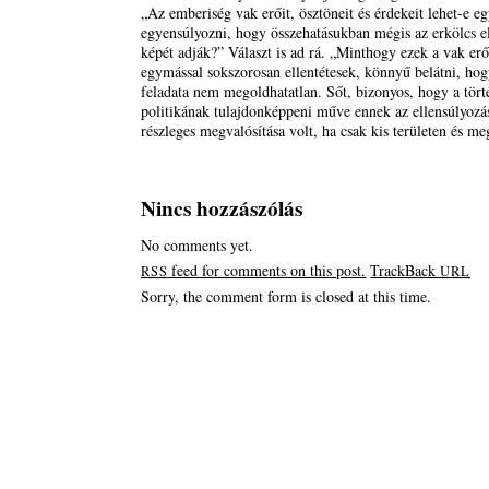
„Az emberiség vak erőit, ösztöneit és érdekeit lehet-e e
egyensúlyozni, hogy összehatásukban mégis az erkölcs el
képét adják?” Választ is ad rá. „Minthogy ezek a vak er
egymással sokszorosan ellentétesek, könnyű belátni, hog
feladata nem megoldhatatlan. Sőt, bizonyos, hogy a tör
politikának tulajdonképpeni műve ennek az ellensúlyozá
részleges megvalósítása volt, ha csak kis területen és me
Nincs hozzászólás
No comments yet.
feed for comments on this post.
TrackBack
RSS
URL
Sorry, the comment form is closed at this time.