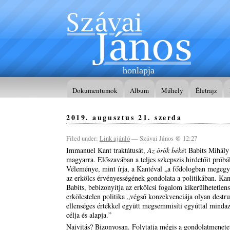
honlapja
Dokumentumok
Album
Műhely
Életrajz
2019. augusztus 21. szerda
Filed under:
Link ajánló
— Szávai János @ 12:27
Immanuel Kant traktátusát,
Az örök béké
t Babits Mihály
magyarra. Előszavában a teljes szkepszis hirdetőit próbál
Véleménye, mint írja, a Kantéval „a fődologban megegy
az erkölcs érvényességének gondolata a politikában. Kant
Babits, bebizonyítja az erkölcsi fogalom kikerülhetetlen
erkölcstelen politika „végső konzekvenciája olyan destr
ellenséges értékkel együtt megsemmisíti egyúttal minda
célja és alapja.”
Naivitás? Bizonyosan. Folytatja mégis a gondolatmenetet,