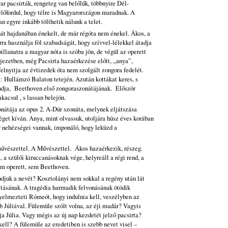
r pacsirták, rengeteg van belőlűk, többnyire Dél-
előfordul, hogy télre is Magyarországon maradnak. A
n egyre inkább tölthetik nálunk a telet.
hát hajdanában énekelt, de már régóta nem énekel. Ákos, a
rra használja föl szabadságát, hogy szívvel-lélekkel átadja
illanatra a magyar nóta is szóba jön, de végül az operett
jezetben, még Pacsirta hazaérkezése előtt, „anya”,
elnyitja az évtizedek óta nem szolgált zongora fedelét.
: Hullámzó Balaton tetején. Azután kottákat keres, s
ndja, Beethoven első zongoraszonátájának. Először
kacsul , s lassan belejön.
nátája az opus 2. A-Dúr szonáta, melynek eljátszása
get kíván. Anya, mint olvassuk, utoljára húsz éves korában
y nehézségei vannak, imponáló, hogy leküzd a
művészettel. A Művészettel. Ákos hazaérkezik, részeg.
 a szülői kiruccanásoknak vége, helyreáll a régi rend, a
em operett, sem Beethoven.
djuk a nevét? Kosztolányi nem sokkal a regény után lát
ításának. A tragédia harmadik felvonásának ötödik
yelmezteti Rómeót, hogy indulnia kell, veszélyben az
 Júliával. Fülemüle szólt volna, az éji madár? Vagyis
a Júlia. Vagy mégis az új nap kezdetét jelző pacsirta?
ell? A fülemüle az eredetiben is szebb nevet visel –