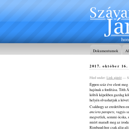
hon
Dokumentumok
A
2017. október 16.
Filed under:
Link ajánló
— Sz
Éppen száz éve elent meg
hajónak a fordítása. Tóth 
költői képekben gazdag köl
helyén olvashatjuk a követ
Csakhogy az eredetiben en
anciens parapets,
vagyis s
megvetlek, semmi ócska, 
miért maradt meg az iroda
Rimbaud-hoz csak alig-ali