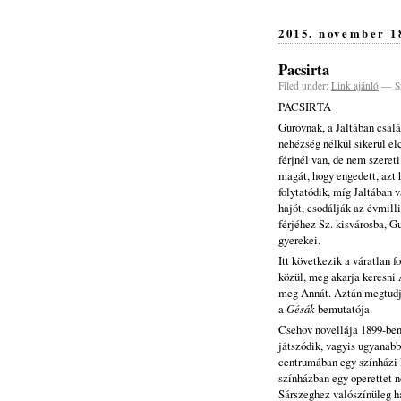
2015. november 1
Pacsirta
Filed under:
Link ajánló
— Sz
PACSIRTA
Gurovnak, a Jaltában csal
nehézség nélkül sikerül el
férjnél van, de nem szereti
magát, hogy engedett, azt h
folytatódik, míg Jaltában v
hajót, csodálják az évmill
férjéhez Sz. kisvárosba, G
gyerekei.
Itt következik a váratlan f
közül, meg akarja keresni 
meg Annát. Aztán megtudja
a
Gésák
bemutatója.
Csehov novellája 1899-ben 
játszódik, vagyis ugyanab
centrumában egy színházi l
színházban egy operettet 
Sárszeghez valószínüleg h