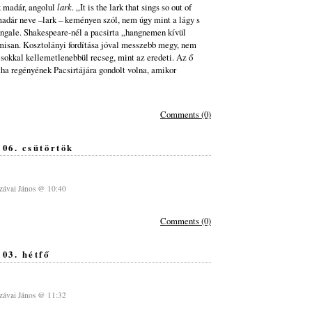
k madár, angolul
lark
. „It is the lark that sings so out of
dár neve –lark – keményen szól, nem úgy mint a lágy s
ngale. Shakespeare-nél a pacsirta „hangnemen kívül
isan. Kosztolányi fordítása jóval messzebb megy, nem
sokkal kellemetlenebbül recseg, mint az eredeti. Az ő
tha regényének Pacsirtájára gondolt volna, amikor
Comments (0)
 06. csütörtök
ávai János @ 10:40
Comments (0)
03. hétfő
ávai János @ 11:32