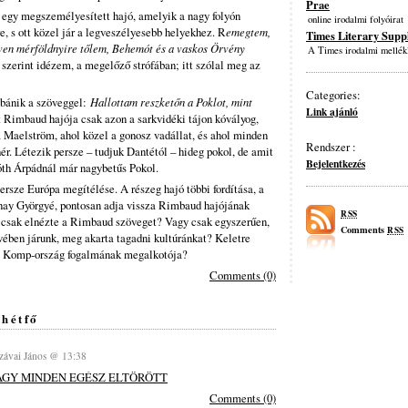
Prae
egy megszemélyesített hajó, amelyik a nagy folyón
online irodalmi folyóirat
re, s ott közel jár a legveszélyesebb helyekhez. R
emegtem,
Times Literary Supp
ven mérföldnyire tőlem, Behemót és a vaskos Örvény
A Times irodalmi mellék
 szerint idézem, a megelőző strófában; itt szólal meg az
Categories:
 bánik a szöveggel:
Hallottam reszketőn a Poklot, mint
Link ajánló
t Rimbaud hajója csak azon a sarkvidéki tájon kóvályog,
 a Maelström, ahol közel a gonosz vadállat, és ahol minden
Rendszer :
r. Létezik persze – tudjuk Dantétól – hideg pokol, de amit
Bejelentkezés
óth Árpádnál már nagybetűs Pokol.
rsze Európa megítélése. A részeg hajó többi fordítása, a
ay Györgyé, pontosan adja vissza Rimbaud hajójának
RSS
n csak elnézte a Rimbaud szöveget? Vagy csak egyszerűen,
Comments
RSS
ében járunk, meg akarta tagadni kultúránkat? Keletre
 a Komp-ország fogalmának megalkotója?
Comments (0)
 hétfő
ávai János @ 13:38
AGY MINDEN EGÉSZ ELTÖRÖTT
Comments (0)