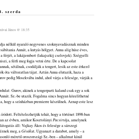
8. szerda
ávai János @ 18:35
ádja nélkül nyaraló negyvenes szoknyavadásznak minden
csábítania Annát, a kutyás hölgyet. Anna alig húsz éves,
 a férjét, a lakájembert (lakajszkij cselovjek). Szégyelli
iszi, a férfi meg fogja vetni érte. De a kapcsolat
annak, sétálnak, csodálják a tengert, lesik az este érkező
iók óta változatlan tájat. Aztán Anna elutazik, haza a
urov pedig Moszkvába indul, ahol várja a felesége, várják a
ordulat: Gurov, akinek a tengerparti kaland csak egy a sok
Annát. Sz.-be utazik. Fogalma sincs hogyan közelíthetné
, hogy a színházban premierre készülnek. Aznap este lesz
íródott. Feltételezhetjük tehát, hogy a történet 1898-ban
ban az évben, amikor Kosztolányi
Pacsirtá
ja, amelynek
átogatás áll: Vajkay Ákos és felesége a sárszegi
néznek meg, a
Gésák
at. Ugyanazt a darabot, amely – a
asonló méretű oroszországi Sz.-ben – alkalmat kínál