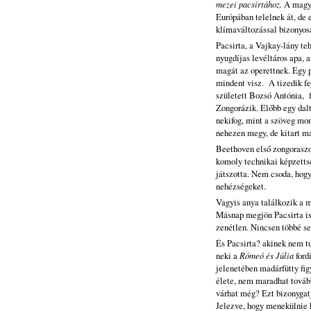
mezei pacsirtához.
A magya
Európában telelnek át, de 
klímaváltozással bizonyosa
Pacsirta, a Vajkay-lány te
nyugdíjas levéltáros apa, a
magát az operettnek. Egy p
mindent visz. A tizedik fe
született Bozsó Antónia, f
Zongorázik. Előbb egy dalt
nekifog, mint a szöveg mo
nehezen megy, de kitart ma
Beethoven első zongoraszo
komoly technikai képzettsé
játszotta. Nem csoda, hog
nehézségeket.
Vagyis anya találkozik a 
Másnap megjön Pacsirta is,
zenétlen. Nincsen többé s
És Pacsirta? akinek nem tu
neki a
Rómeó és
Júlia
ford
jelenetében madárfütty fig
élete, nem maradhat tovább
várhat még? Ezt bizonygatj
Jelezve, hogy menekülnie k