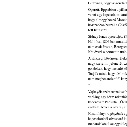
Gurovnak, hogy viszontlát
Operett. Épp abban a pill
venni egy kapcsolatot, ami
hogy elmegy hozzá Moszkv
hosszabban beszél a
Gésá
tett hatásáról.
Sidney Jones operettjét,
Th
Hall írta, 1896-ban mutat
nem csak Pesten, Beregszá
Két évvel a bemutató után 
A sárszegi közönség lélek
nagy szerelmi jelenetét, „
gondoltak, hogy hasonló kö
Tudják mind, hogy „Mimóza
nem megbecstelenítő, kenyé
*
Vajkayék azért tudnak szín
vénlány, egy hétre rokonlá
becenevét: Pacsirta. „Ők n
énekelt. Azóta a név rajta 
Kosztolányi regényének eg
kapcsolatából olvasható ki
madarak közül az egyik leg