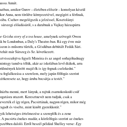
hassa Annát.
anatban, amikor Gurov – életében először – komolyan készül
kor Anna, nem törődve környezetével, megígéri a férfinak,
ába. Csehov megelégszik a jelzéssel, Kosztolányi
k
sárszegi előadásáról, s a darabnak a Vajkay házaspárra
e Geisha story of a tea house,
amelynek szövegét Owen
ták be Londonban, a Daly’s Theatre-ban. Rá egy évre már
szon is műsorra tűzték, a
Gésá
kban debütált Fedák Sári.
tehát már Sárszeg és Sz. következett.
zetvisszafojtva figyeli Mimóza és az angol sorhajóhadnagy
mintegy tanulva tőlük, akár az iskolában levő diákok, arra
rülmények között majd ők is így fognak cselekedni.”
 foglalkozása a szerelem, mely japán fölfogás szerint
rkeresete az, hogy áruba bocsátja a testét.”
házba menni, mert lányuk, a rajtuk zsarnokoskodó csúf
togatásra utazott. Keresztnevét nem tudjuk, csak a
evezték el így régen, Pacsirtának, nagyon régen, mikor még
ragadt és viselte, mint kinőtt gyerekkorát.”
yik lehetséges értelmezése a szereplők és a zene
. A pacsirta énekes madár, a közfelfogás szerint az énekes
szebben daloló. Erről beszél például Shelley verse:
Egy