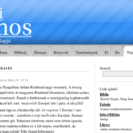
lapja
lbum
Műhely
Életrajz
Könyvek
Tanulmányok
Fr
En
Töp
 hétfő
Search:
ávai János @ 10:18
 a Nyugatban Arthur Rimbaud nagy versének, A részeg
Link ajánló
Árpád tette át magyarra Rimbaud látomásos, rikitóan színes,
Biblia
teményét. Ennek a fordításnak a stratégiailag legfontosabb
Károli Gáspár, King Jam
kező két sort:
megvetlek Európa! únt / gátú, ócska föld!
Fabula
francia irodalomelméleti
nek épp az ellenkezője áll:
Je regrette l’Europe / aux
http://444.hu
zó szerint :
sajnálom a régi mellvédes Európát.
Semmi
hírlap
semmi gát. Sohasem értettem, most sem értem igazán,
Litera
lom tankönyvekben ez a látványos, emelkedett, de
online irodalmi folyóirat
g kapcsolódó Tóth Árpád költemény.