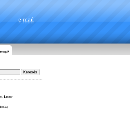
rengő
es, Luther
 honlap