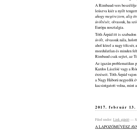
A Rimbaud-vers beszélője 
leúszva kiér a nyílt tenger
ahogy megéreztem, alig öt
üvöltését,
olvassuk, ha szó
Európa nosztalgia.
Tóth Árpád itt is szabadon
üvölt,
olvassuk nála, holot
ahol közel a nagy tölcsér,
mozdulatlan és minden fehé
Rimbaud csak sejtet, az T
Az igazán problematikus pe
Kardos Lászlóé vagy a Rón
érzéseit. Tóth Árpád vajo
a Nagy Háború negyedik év
kacsintgatott volna, mint
2017. február 13.
Filed under:
Link ajánló
— Sz
A LAPOZÓMŰVÉSZ AV