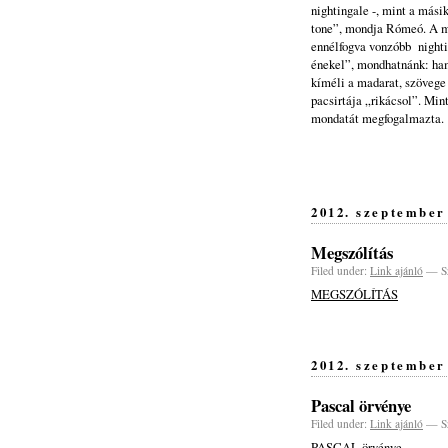
nightingale -, mint a mási
tone”, mondja Rómeó. A ma
ennélfogva vonzóbb nighti
énekel”, mondhatnánk: ham
kíméli a madarat, szövege 
pacsirtája „rikácsol”. Min
mondatát megfogalmazta.
2012. szeptember
Megszólítás
Filed under:
Link ajánló
— Sz
MEGSZÓLÍTÁS
2012. szeptember 
Pascal örvénye
Filed under:
Link ajánló
— Sz
PASCAL örvénye